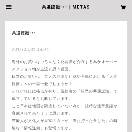
共通認識・・・ | METAS
共通認識・・・
2017/05/31 09:04
海外のお笑いはいろんな文化習慣が介在する為かオーバー
アクション物が主流と思う反面、
日本のお笑いは、芸人の地味な仕草や言動における「人間
観察」への一喜一憂でしょうか？
それぞれには接点が有り、視聴者の「暗黙の共通認識」で
成立していると判断しています。
こと日本は他国と隣接していない為か、独特な連帯意識が
育成されて来たように思います。
芸能人が文化人が皇室の方々が「着た持った食した」の瞬
敏な「情報連鎖」も驚愕ですが、