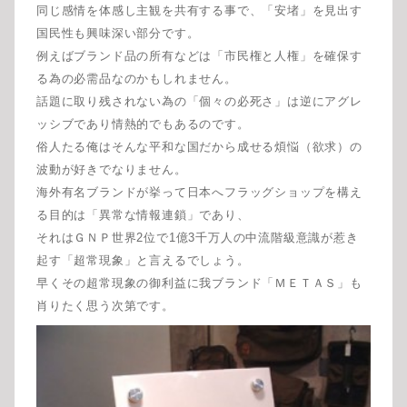
同じ感情を体感し主観を共有する事で、「安堵」を見出す
国民性も興味深い部分です。
例えばブランド品の所有などは「市民権と人権」を確保す
る為の必需品なのかもしれません。
話題に取り残されない為の「個々の必死さ」は逆にアグレ
ッシブであり情熱的でもあるのです。
俗人たる俺はそんな平和な国だから成せる煩悩（欲求）の
波動が好きでなりません。
海外有名ブランドが挙って日本へフラッグショップを構え
る目的は「異常な情報連鎖」であり、
それはＧＮＰ世界2位で1億3千万人の中流階級意識が惹き
起す「超常現象」と言えるでしょう。
早くその超常現象の御利益に我ブランド「ＭＥＴＡＳ」も
肖りたく思う次第です。